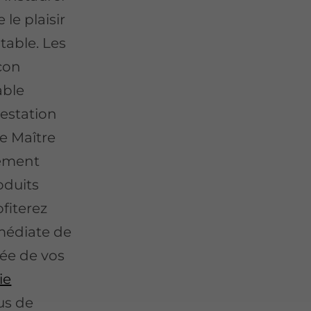
le plaisir
table. Les
scon
able
estation
de Maître
gement
oduits
ofiterez
mmédiate de
vée de vos
ie
us de