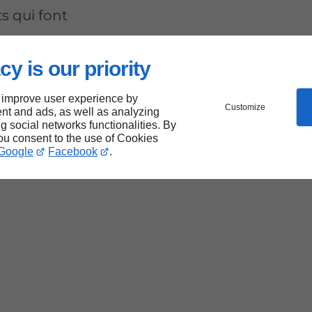
s qui font
cy is our priority
 improve user experience by
de
Customize
nt and ads, as well as analyzing
ng social networks functionalities. By
you consent to the use of Cookies
Google
Facebook
.