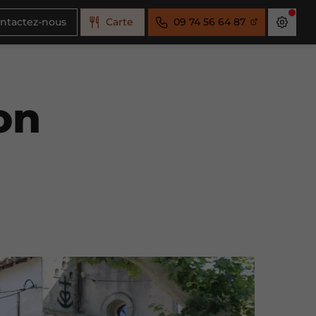
ntactez-nous
Carte
09 74 56 64 87
on