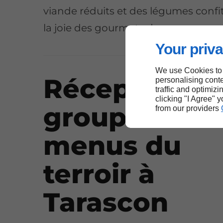
viande réduits et des légumes confit
la joie des gourmets de passage.
Your priva
We use Cookies to
Réceptions 
personalising conte
traffic and optimizi
clicking "I Agree" 
groupe et
from our providers
menus du
terroir à
Tarascon