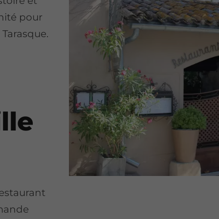
toire et
nité pour
 Tarasque.
lle
restaurant
rmande