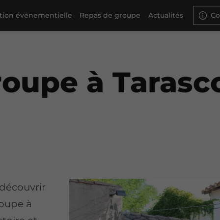
ation événementielle
Repas de groupe
Actualités
Co
roupe à Tarasc
 découvrir
roupe à