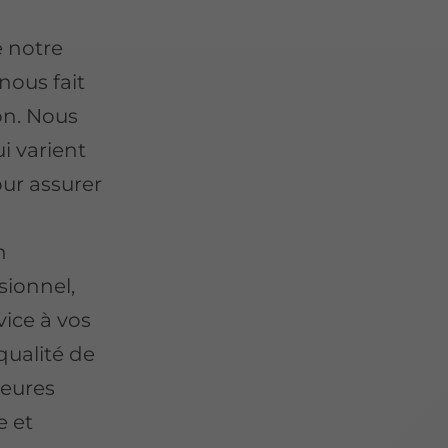
e notre
ous fait
on. Nous
i varient
our assurer
n
sionnel,
ice à vos
qualité de
ieures
e et