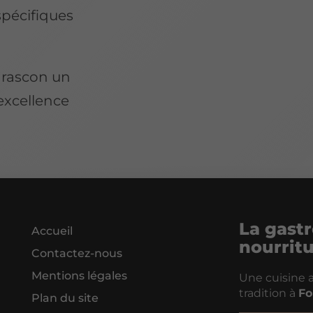
spécifiques
arascon un
'excellence
La gastr
Accueil
nourrit
Contactez-nous
Mentions légales
Une cuisine a
tradition à
Fo
Plan du site