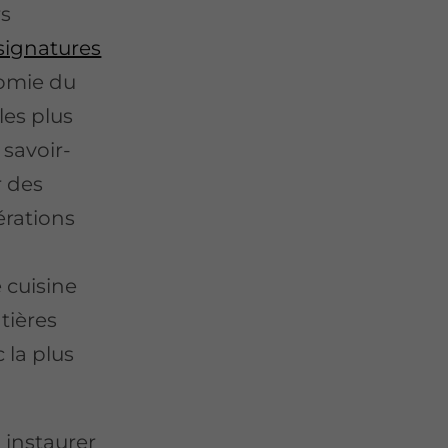
rs
 signatures
omie du
les plus
 savoir-
r des
érations
 cuisine
tières
 la plus
 instaurer