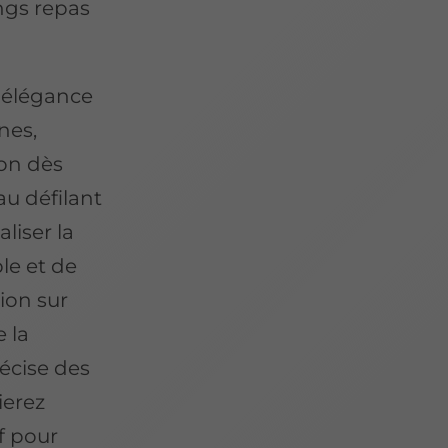
ongs repas
t élégance
nes,
con dès
u défilant
liser la
le et de
ion sur
 la
récise des
ierez
f pour