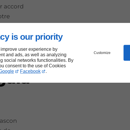
ur accord
otre
cy is our priority
 improve user experience by
Customize
nt and ads, as well as analyzing
ng social networks functionalities. By
you consent to the use of Cookies
Google
Facebook
.
 gala
arascon