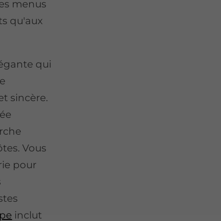
 des menus
ts qu'aux
égante qui
ie
et sincère.
rée
rche
ôtes
. Vous
rie pour
s
stes
upe
inclut