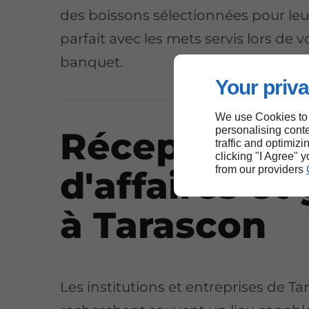
des boissons sélectionnées pour le
parfait avec les mets servis lors de v
banquet.
Your priva
We use Cookies to
personalising conte
Réceptions
traffic and optimizi
clicking "I Agree" 
from our providers
d'affaires et
à Tarascon
Les institutions et entreprises de T