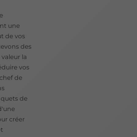
e
ant une
ut de vos
ncevons des
valeur la
éduire vos
chef de
ns
nquets de
 d'une
ur créer
et