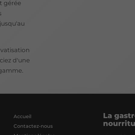
t gérée
s
jusqu'au
vatisation
ciez d'une
 gamme.
La gastr
Accueil
nourrit
Contactez-nous