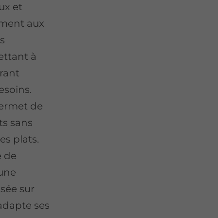
ux et
ement aux
us
ettant à
urant
esoins.
permet de
ts sans
es plats.
e de
 une
sée sur
 adapte ses