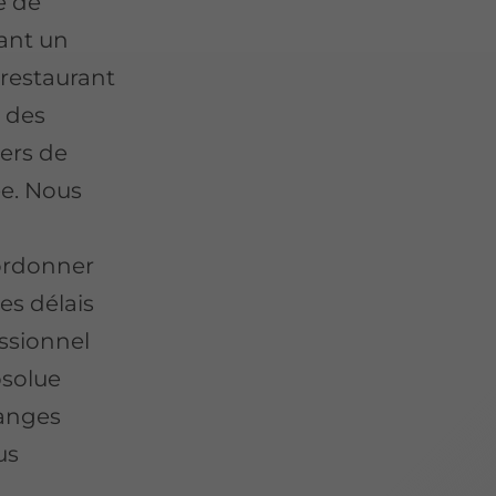
e de
rant un
 restaurant
 des
ners de
ée. Nous
ordonner
es délais
ssionnel
bsolue
hanges
us