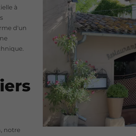
elle à
os
arme d'un
ine
chnique.
iers
, notre