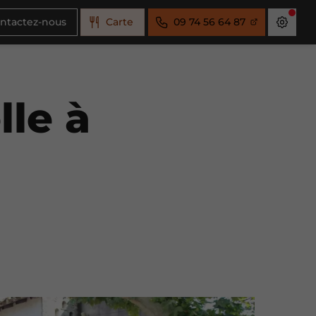
ntactez-nous
Carte
09 74 56 64 87
lle à