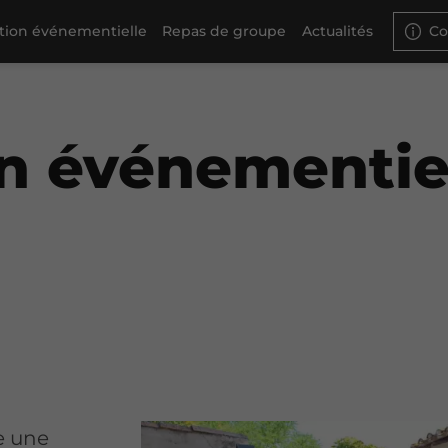
ation événementielle
Repas de groupe
Actualités
Co
on événementie
e une