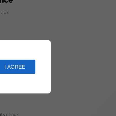
e aux
mplique
t être
I AGREE
res qui
sion des
ûts et aux