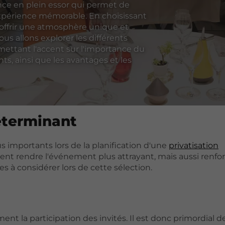
nce en plein essor qui permet de
xpérience mémorable. En choisissant
 offrir une atmosphère unique et
ous allons explorer les différents
 mettant l'accent sur l'importance du
ts, ainsi que les avantages et les
éterminant
us importants lors de la planification d'une
privatisation
nt rendre l'événement plus attrayant, mais aussi renfo
s à considérer lors de cette sélection.
ent la participation des invités. Il est donc primordial de