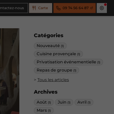
ntactez-nous
Carte
09 74 56 64 87
Catégories
Nouveauté
(1)
Cuisine provençale
(1)
Privatisation événementielle
(1)
Repas de groupe
(1)
Tous les articles
Archives
Août
Juin
Avril
(1)
(1)
(1)
Mars
(1)