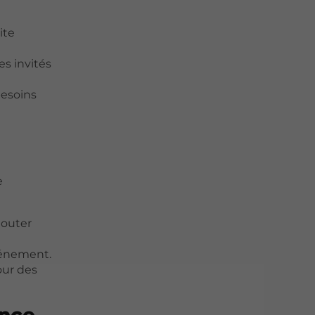
ite
s invités
besoins
e
jouter
vénement.
our des
ence