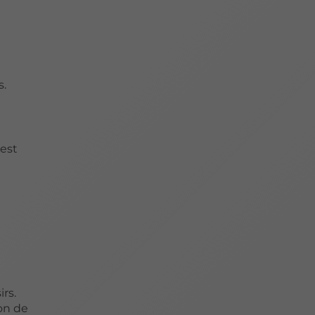
s.
 est
rs.
on de