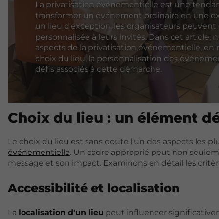
La privatisation événementielle est une tenda
transformer un événement ordinaire en une e
un lieu d'exception, les organisateurs peuvent
personnalisée à leurs invités. Dans cet article, n
aspects de la privatisation événementielle, en
choix du lieu, la personnalisation des événemen
défis associés à cette démarche.
Choix du lieu : un élément d
Le choix du lieu est sans doute l'un des aspects les pl
événementielle
. Un cadre approprié peut non seuleme
message et son impact. Examinons en détail les critère
Accessibilité et localisation
La
localisation d'un lieu
peut influencer significativem