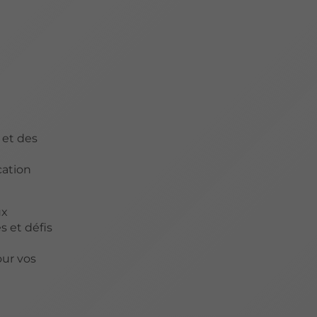
 et des
cation
ux
s et défis
our vos