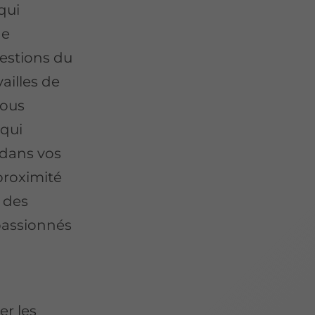
qui
de
estions du
ailles de
Nous
qui
 dans vos
 proximité
 des
 passionnés
er les