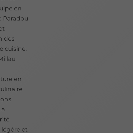
quipe en
 de Paradou
et
n des
e cuisine.
Millau
ture en
ulinaire
ions
La
rité
 légère et