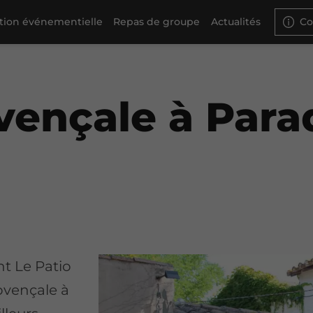
ation événementielle
Repas de groupe
Actualités
Co
vençale à Par
t Le Patio
ovençale à