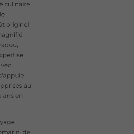
 culinaire.
de
t originel
magnifié
aradou,
xpertise
avec
s'appuie
apprises au
e ans en
oyage
romarin, de