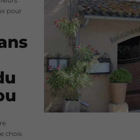
lleurs
ux pour
ans
du
ou
tre
e choix