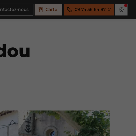
ntactez-nous
Carte
09 74 56 64 87
adou