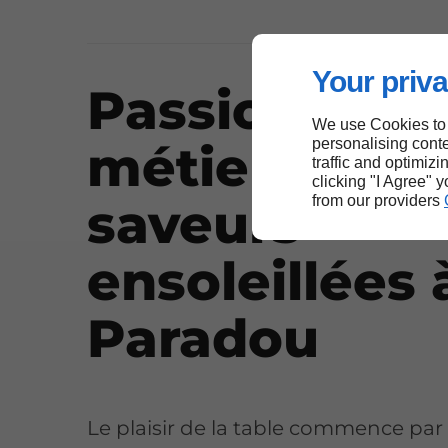
Your priva
Passion du
We use Cookies to
personalising conte
métier et
traffic and optimizi
clicking "I Agree" 
from our providers
saveurs
ensoleillées 
Paradou
Le plaisir de la table commence par 