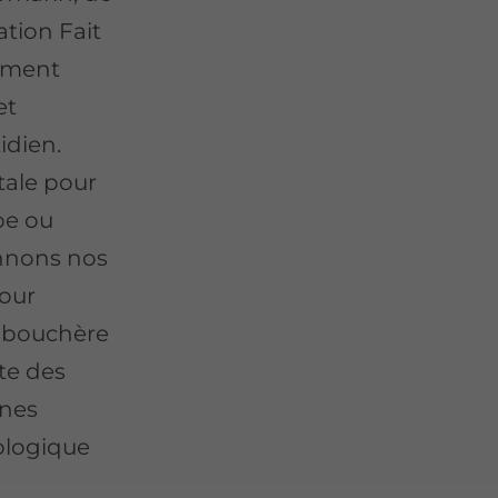
cation Fait
gement
et
idien
.
otale pour
pe ou
onnons nos
pour
r bouchère
te des
ines
iologique