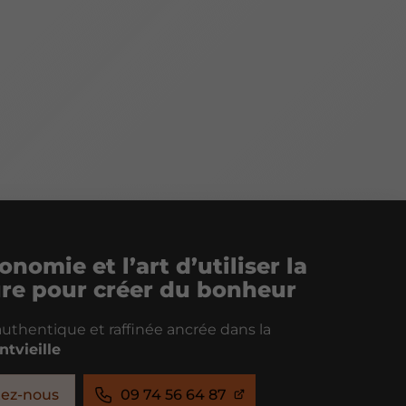
onomie et l’art d’utiliser la
ure pour créer du bonheur
uthentique et raffinée ancrée dans la
ntvieille
tez-nous
09 74 56 64 87